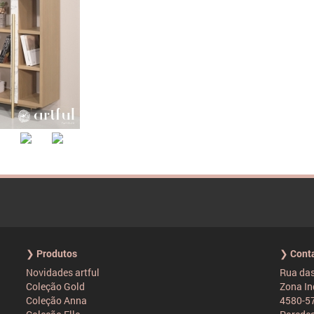
❯ Produtos
❯ Cont
Novidades artful
Rua das
Coleção Gold
Zona In
Coleção Anna
4580-57