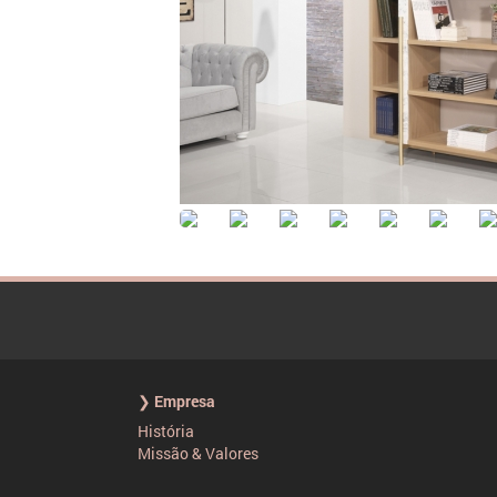
❯ Empresa
História
Missão & Valores