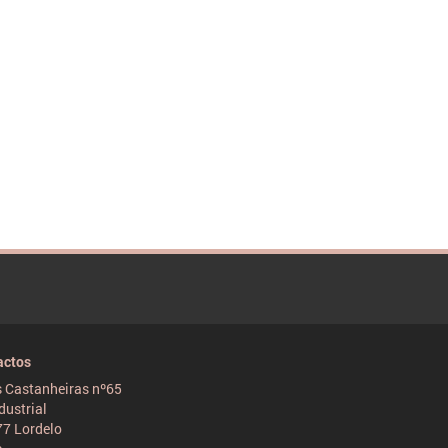
actos
 Castanheiras nº65
dustrial
7 Lordelo